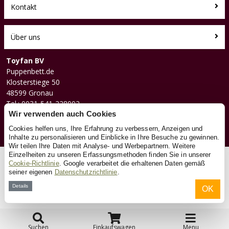
Kontakt
Über uns
Toyfan BV
Puppenbett.de
Klosterstiege 50
48599 Gronau
Tel.: 0031-541-228002
Facebook
Wir verwenden auch Cookies
Instagram
Cookies helfen uns, Ihre Erfahrung zu verbessern, Anzeigen und
Inhalte zu personalisieren und Einblicke in Ihre Besuche zu gewinnen.
Wir teilen Ihre Daten mit Analyse- und Werbepartnern. Weitere
Einzelheiten zu unseren Erfassungsmethoden finden Sie in unserer
© 2026 Toyfan BV
Cookie-Richtlinie
. Google verarbeitet die erhaltenen Daten gemäß
seiner eigenen
Datenschutzrichtlinie
.
Allgemeine Geschäftsbedingungen
Haftungsausschluss
Datenschutz
Cookies
Details
OK
Suchen
Einkaufswagen
Menu