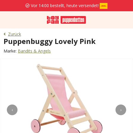
Vor 14:00 bestellt, heute versendet!
Zurück
Puppenbuggy Lovely Pink
Marke:
Bandits & Angels
‹
›