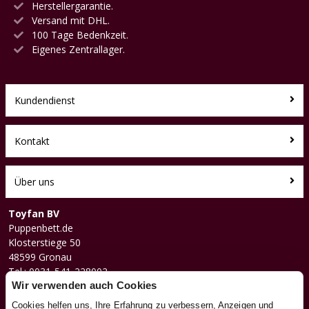
Herstellergarantie.
Versand mit DHL.
100 Tage Bedenkzeit.
Eigenes Zentrallager.
Kundendienst
Kontakt
Über uns
Toyfan BV
Puppenbett.de
Klosterstiege 50
48599 Gronau
Tel.: 0031-541-228002
Facebook
Wir verwenden auch Cookies
Instagram
Cookies helfen uns, Ihre Erfahrung zu verbessern, Anzeigen und