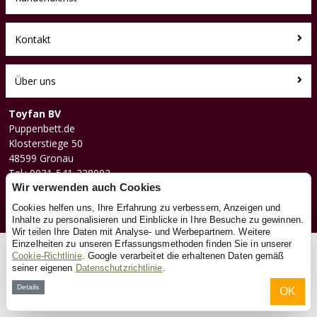
Kontakt
Über uns
Toyfan BV
Puppenbett.de
Klosterstiege 50
48599 Gronau
Tel.: 0031-541-228002
Wir verwenden auch Cookies
Facebook
Instagram
Cookies helfen uns, Ihre Erfahrung zu verbessern, Anzeigen und
Inhalte zu personalisieren und Einblicke in Ihre Besuche zu gewinnen.
Wir teilen Ihre Daten mit Analyse- und Werbepartnern. Weitere
Einzelheiten zu unseren Erfassungsmethoden finden Sie in unserer
© 2026 Toyfan BV
Cookie-Richtlinie
. Google verarbeitet die erhaltenen Daten gemäß
seiner eigenen
Datenschutzrichtlinie
.
Allgemeine Geschäftsbedingungen
Haftungsausschluss
Datenschutz
Cookies
Details
OK