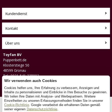
Kundendienst
Kontakt
Über uns
Toyfan BV
Puppenbett.de
Klosterstiege 50
48599 Gronau
Tel.: 0031-541-228002
Facebook
Wir verwenden auch Cookies
Instagram
Cookies helfen uns, Ihre Erfahrung zu verbessern, Anzeigen und
Inhalte zu personalisieren und Einblicke in Ihre Besuche zu gewinnen.
Wir teilen Ihre Daten mit Analyse- und Werbepartnern. Weitere
Einzelheiten zu unseren Erfassungsmethoden finden Sie in unserer
© 2026 Toyfan BV
Cookie-Richtlinie
. Google verarbeitet die erhaltenen Daten gemäß
seiner eigenen
Datenschutzrichtlinie
.
Allgemeine Geschäftsbedingungen
Haftungsausschluss
Datenschutz
Cookies