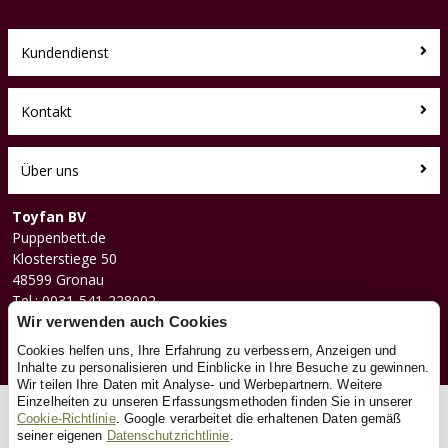
Kundendienst
Kontakt
Über uns
Toyfan BV
Puppenbett.de
Klosterstiege 50
48599 Gronau
Tel.: 0031-541-228002
Facebook
Wir verwenden auch Cookies
Instagram
Cookies helfen uns, Ihre Erfahrung zu verbessern, Anzeigen und
Inhalte zu personalisieren und Einblicke in Ihre Besuche zu gewinnen.
Wir teilen Ihre Daten mit Analyse- und Werbepartnern. Weitere
Einzelheiten zu unseren Erfassungsmethoden finden Sie in unserer
© 2026 Toyfan BV
Cookie-Richtlinie
. Google verarbeitet die erhaltenen Daten gemäß
Allgemeine Geschäftsbedingungen
Haftungsausschluss
Datenschutz
Cookies
seiner eigenen
Datenschutzrichtlinie
.